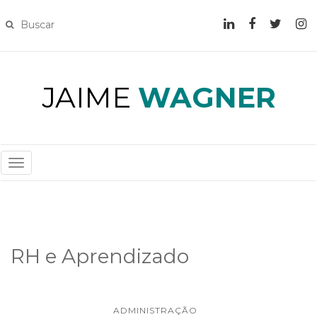
JAIME
WAGNER
T
O
G
G
L
RH e Aprendizado
E
N
A
V
ADMINISTRAÇÃO