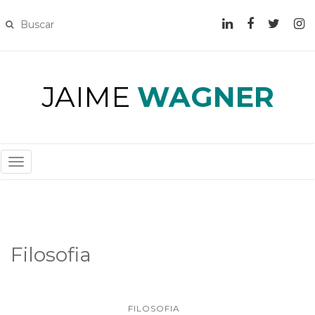
JAIME
WAGNER
T
O
G
G
L
Filosofia
E
N
A
V
FILOSOFIA