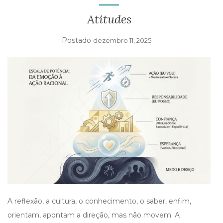
I
G
Atitudes
A
T
Postado
dezembro 11, 2025
I
O
N
A reflexão, a cultura, o conhecimento, o saber, enfim,
orientam, apontam a direção, mas não movem. A