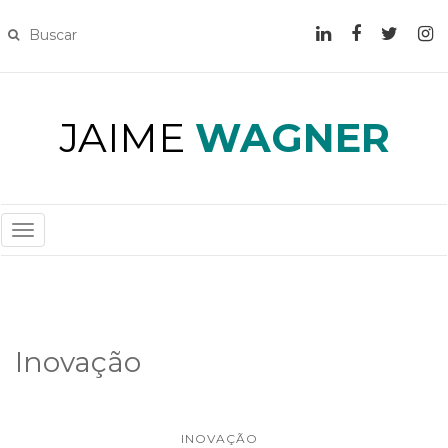
JAIME
WAGNER
T
O
G
G
L
Inovação
E
N
A
V
INOVAÇÃO