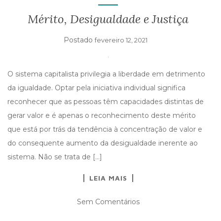
I
G
Mérito, Desigualdade e Justiça
A
T
Postado
fevereiro 12, 2021
I
O
N
O sistema capitalista privilegia a liberdade em detrimento
da igualdade. Optar pela iniciativa individual significa
reconhecer que as pessoas têm capacidades distintas de
gerar valor e é apenas o reconhecimento deste mérito
que está por trás da tendência à concentração de valor e
do consequente aumento da desigualdade inerente ao
sistema. Não se trata de […]
LEIA MAIS
Sem Comentários