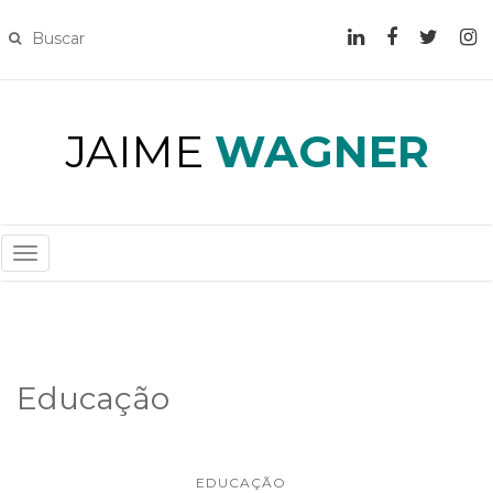
JAIME
WAGNER
T
O
G
G
L
Educação
E
N
A
V
EDUCAÇÃO