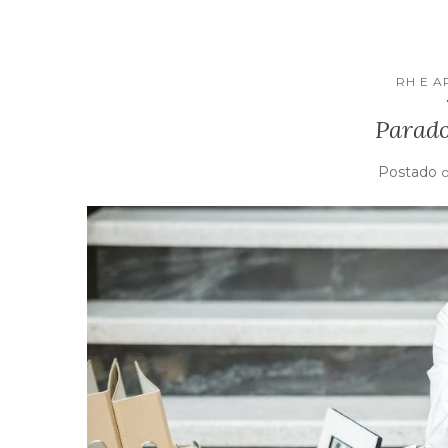
RH E 
Parad
Postado
o