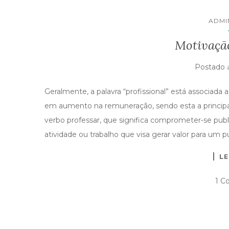
ADMI
Motivação
Postado
Geralmente, a palavra “profissional” está associada
em aumento na remuneração, sendo esta a principa
verbo professar, que significa comprometer-se pu
atividade ou trabalho que visa gerar valor para um pú
LE
1 C