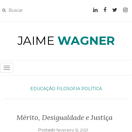
JAIME
WAGNER
T
O
G
EDUCAÇÃO
FILOSOFIA
POLÍTICA
G
L
E
N
Mérito, Desigualdade e Justiça
A
V
Postado
fevereiro 12, 2021