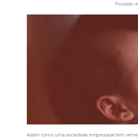
Postado
d
Assim como uma sociedade empresarial tem semel