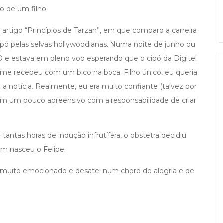
 de um filho.
artigo “Princípios de Tarzan”, em que comparo a carreira
ipó pelas selvas hollywoodianas. Numa noite de junho ou
PD e estava em pleno voo esperando que o cipó da Digitel
l me recebeu com um bico na boca. Filho único, eu queria
com a notícia. Realmente, eu era muito confiante (talvez por
nem um pouco apreensivo com a responsabilidade de criar
 tantas horas de indução infrutífera, o obstetra decidiu
im nasceu o Felipe.
uei muito emocionado e desatei num choro de alegria e de