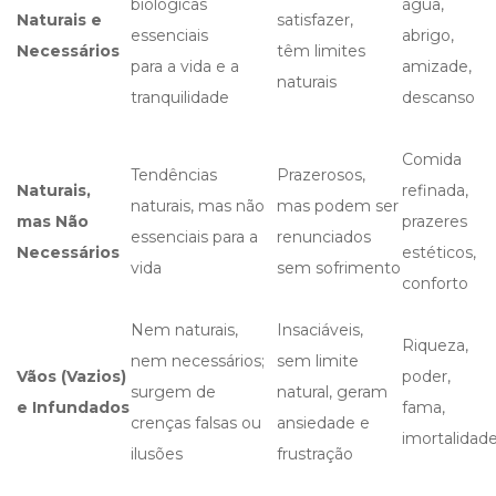
biológicas
água,
Naturais e
satisfazer,
essenciais
abrigo,
Necessários
têm limites
para a vida e a
amizade,
naturais
tranquilidade
descanso
Comida
Tendências
Prazerosos,
Naturais,
refinada,
naturais, mas não
mas podem ser
mas Não
prazeres
essenciais para a
renunciados
Necessários
estéticos,
vida
sem sofrimento
conforto
Nem naturais,
Insaciáveis,
Riqueza,
nem necessários;
sem limite
Vãos (Vazios)
poder,
surgem de
natural, geram
e Infundados
fama,
crenças falsas ou
ansiedade e
imortalidad
ilusões
frustração