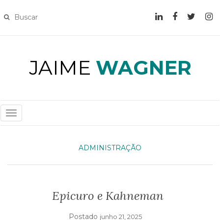
JAIME
WAGNER
T
O
G
ADMINISTRAÇÃO
G
L
E
N
Epicuro e Kahneman
A
V
Postado
junho 21, 2025