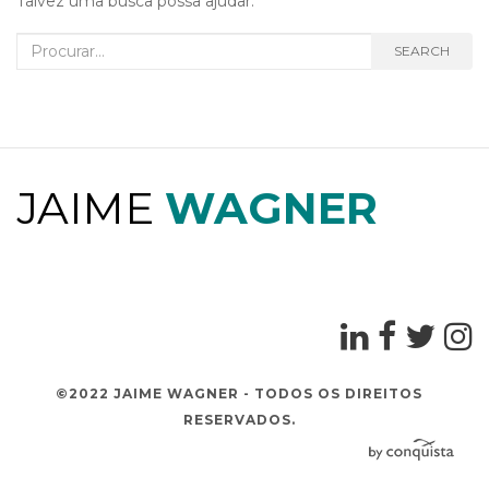
Talvez uma busca possa ajudar.
I
G
Search for:
SEARCH
A
T
I
O
N
JAIME
WAGNER
©2022 JAIME WAGNER - TODOS OS DIREITOS
RESERVADOS.
D