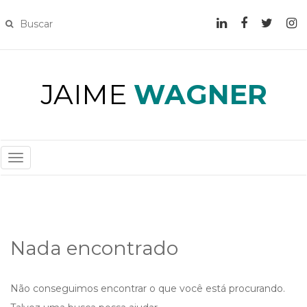
JAIME
WAGNER
T
O
G
G
L
Nada encontrado
E
N
A
Não conseguimos encontrar o que você está procurando.
V