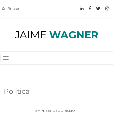
JAIME
WAGNER
T
O
G
G
L
Política
E
N
A
V
EMPREENDEDORISMO