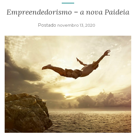
I
G
Empreendedorismo – a nova Paideia
A
T
Postado
novembro 13, 2020
I
O
N